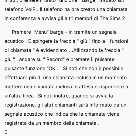
in su , premere il tasto funzione " Barge " situato sul
telefono VoIP . Il telefono ha ora creato una chiamata
in conferenza e avvisa gli altri membri di The Sims 2
Premere "Menu" barge - in tramite un segnale
acustico . E spingere la freccia " giù " fino a " funzioni
di chiamata " è evidenziato . Utilizzando la freccia "
giù " , andare su " Record" e premere il pulsante
pulsante funzione "OK . " Si noti che non è possibile
effettuare più di una chiamata inclusa in un momento ,
mettere una chiamata inclusa in attesa o rispondere a
un'altra linea . Si noti inoltre, quando si avvia la
registrazione, gli altri chiamanti sarà informato da un
segnale acustico che indica che la chiamata viene
registrata da un membro della chiamata .
3