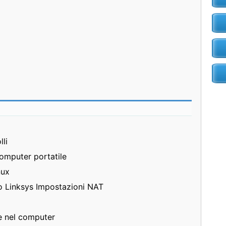
li
omputer portatile
nux
o Linksys Impostazioni NAT
e nel computer