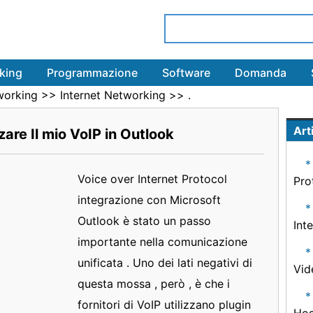
king
Programmazione
Software
Domanda
working
>>
Internet Networking
>> .
Arti
zare Il mio VoIP in Outlook
Voice over Internet Protocol
Pro
integrazione con Microsoft
Outlook è stato un passo
Inte
importante nella comunicazione
unificata . Uno dei lati negativi di
Vid
questa mossa , però , è che i
fornitori di VoIP utilizzano plugin