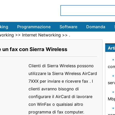
king
Programmazione
Software
Domanda
working
>>
Internet Networking
>> .
Arti
 un fax con Sierra Wireless
Clienti di Sierra Wireless possono
com
utilizzare la Sierra Wireless AirCard
7XXX per inviare e ricevere fax . I
ser
clienti avranno bisogno di
configurare il AirCard di lavorare
Mbp
con WinFax o qualsiasi altro
programma di fax computer.