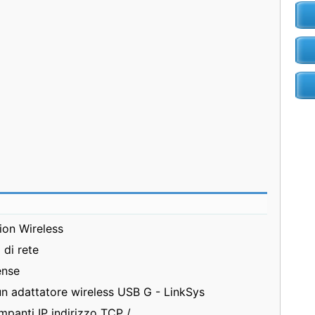
ion Wireless
di rete
ense
un adattatore wireless USB G - LinkSys
panti IP indirizzo TCP /