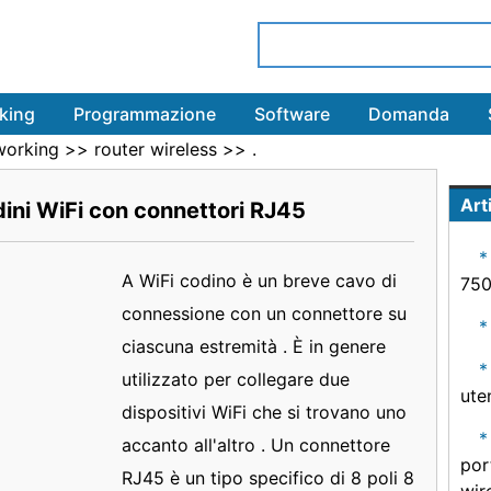
king
Programmazione
Software
Domanda
working
>>
router wireless
>> .
Arti
ini WiFi con connettori RJ45
A WiFi codino è un breve cavo di
750
connessione con un connettore su
ciascuna estremità . È in genere
utilizzato per collegare due
ute
dispositivi WiFi che si trovano uno
accanto all'altro . Un connettore
por
RJ45 è un tipo specifico di 8 poli 8