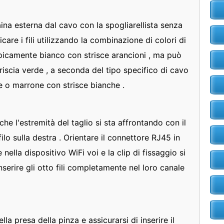
aina esterna dal cavo con la spogliarellista senza
ificare i fili utilizzando la combinazione di colori di
 tipicamente bianco con strisce arancioni , ma può
iscia verde , a seconda del tipo specifico di cavo
one o marrone con strisce bianche .
he l'estremità del taglio si sta affrontando con il
8 filo sulla destra . Orientare il connettore RJ45 in
nella dispositivo WiFi voi e la clip di fissaggio si
nserire gli otto fili completamente nel loro canale
lla presa della pinza e assicurarsi di inserire il