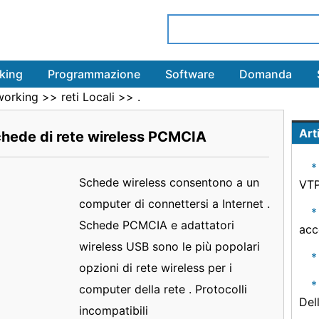
king
Programmazione
Software
Domanda
working
>>
reti Locali
>> .
Arti
chede di rete wireless PCMCIA
Schede wireless consentono a un
VT
computer di connettersi a Internet .
Schede PCMCIA e adattatori
acc
wireless USB sono le più popolari
opzioni di rete wireless per i
computer della rete . Protocolli
Del
incompatibili