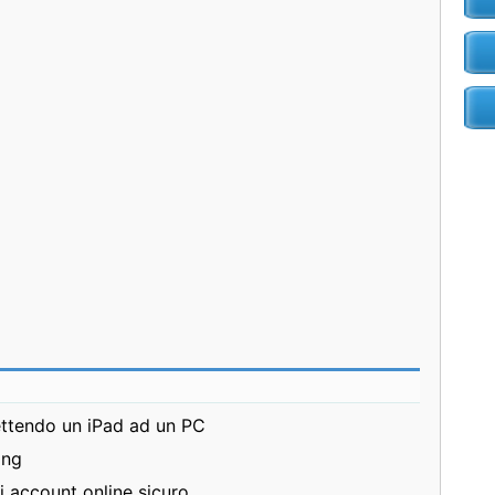
ttendo un iPad ad un PC
ing
 account online sicuro