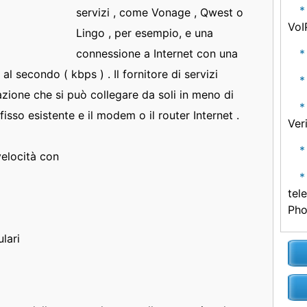
servizi , come Vonage , Qwest o
VoI
Lingo , per esempio, e una
connessione a Internet con una
l secondo ( kbps ) . Il fornitore di servizi
azione che si può collegare da soli in meno di
isso esistente e il modem o il router Internet .
Ver
velocità con
tel
Ph
lari