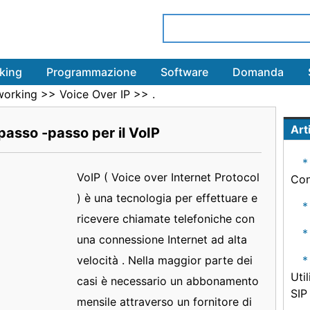
king
Programmazione
Software
Domanda
working
>>
Voice Over IP
>> .
Arti
passo -passo per il VoIP
VoIP ( Voice over Internet Protocol
Con
) è una tecnologia per effettuare e
ricevere chiamate telefoniche con
una connessione Internet ad alta
velocità . Nella maggior parte dei
Uti
casi è necessario un abbonamento
SIP
mensile attraverso un fornitore di