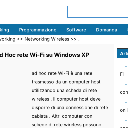
king
Programmazione
Software
Domanda
working
>>
Networking Wireless
>> .
Arti
d Hoc rete Wi-Fi su Windows XP
ad hoc rete Wi-Fi è una rete
Fi
trasmesso da un computer host
utilizzando una scheda di rete
com
wireless . Il computer host deve
disporre di una connessione di rete
onl
cablata . Altri computer con
schede di rete wireless possono