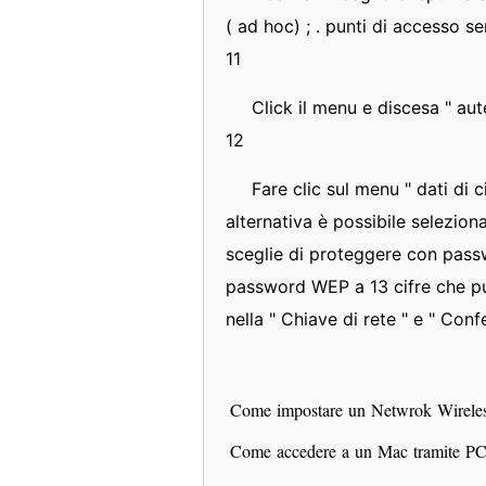
( ad hoc) ; . punti di accesso sen
11
Click il menu e discesa " aute
12
Fare clic sul menu " dati di c
alternativa è possibile selezio
sceglie di proteggere con pass
password WEP a 13 cifre che può
nella " Chiave di rete " e " Conf
Come impostare un Netwrok Wirele
Come accedere a un Mac tramite P