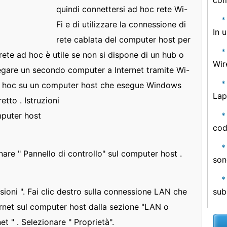
com
quindi connettersi ad hoc rete Wi-
Fi e di utilizzare la connessione di
In 
rete cablata del computer host per
rete ad hoc è utile se non si dispone di un hub o
Wir
llegare un secondo computer a Internet tramite Wi-
ad hoc su un computer host che esegue Windows
Lap
tto . Istruzioni
mputer host
cod
onare " Pannello di controllo" sul computer host .
son
sioni ". Fai clic destro sulla connessione LAN che
sub
ternet sul computer host dalla sezione "LAN o
et " . Selezionare " Proprietà".