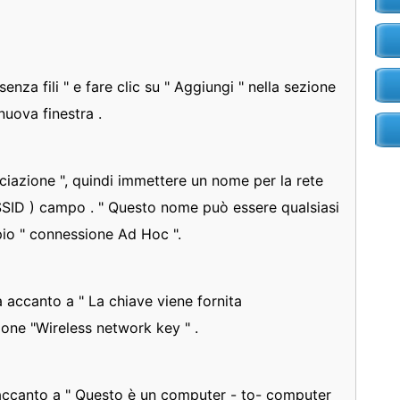
enza fili " e fare clic su " Aggiungi " nella sezione
 nuova finestra .
ociazione ", quindi immettere un nome per la rete
 SSID ) campo . " Questo nome può essere qualsiasi
pio " connessione Ad Hoc ".
 accanto a " La chiave viene fornita
one "Wireless network key " .
 accanto a " Questo è un computer - to- computer