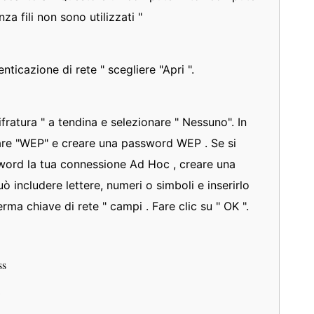
za fili non sono utilizzati "
nticazione di rete " scegliere "Apri ".
ifratura " a tendina e selezionare " Nessuno". In
nare "WEP" e creare una password WEP . Se si
word la tua connessione Ad Hoc , creare una
 includere lettere, numeri o simboli e inserirlo
erma chiave di rete " campi . Fare clic su " OK ".
ss
C