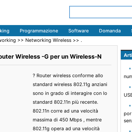
king
Programmazione
Software
Domanda
working
>>
Networking Wireless
>> .
Arti
outer Wireless -G per un Wireless-N
? Router wireless conforme allo
num
standard wireless 802.11g anziani
sono in grado di interagire con lo
USB
standard 802.11n più recente.
802.11n corre ad una velocità
por
massima di 450 Mbps , mentre
senz
802.11g opera ad una velocità