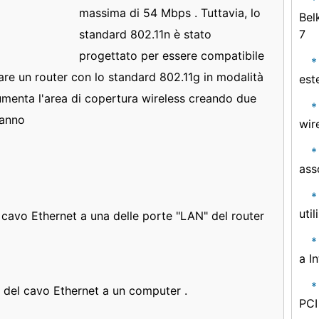
massima di 54 Mbps . Tuttavia, lo
Bel
standard 802.11n è stato
7
progettato per essere compatibile
gare un router con lo standard 802.11g in modalità
est
aumenta l'area di copertura wireless creando due
ranno
wir
ass
uti
 cavo Ethernet a una delle porte "LAN" del router
a I
tà del cavo Ethernet a un computer .
PCI