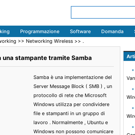
king
Programmazione
Software
Domanda
working
>>
Networking Wireless
>> .
Arti
 una stampante tramite Samba
Samba è una implementazione del
Van
Server Message Block ( SMB ) , un
protocollo di rete che Microsoft
Wir
Windows utilizza per condividere
file e stampanti in un gruppo di
Wir
lavoro . Normalmente , Ubuntu e
Windows non possono comunicare