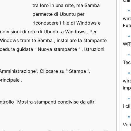
Can
tra loro in una rete, ma Samba
permette di Ubuntu per
wir
riconoscere i file di Windows e
Ext
condivisioni di rete di Ubuntu a Windows . Per
indows tramite Samba , installare la stampante
WR
ocedura guidata " Nuova stampante " . Istruzioni
Tec
"Amministrazione". Cliccare su " Stampa ".
rincipale .
wir
imp
ntrollo "Mostra stampanti condivise da altri
i cl
Ver