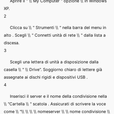
Aprire il " \\ My Computer " opzione \\ in Windows
XP.
2
Clicca su \\ " Strumenti \\ " nella barra del menu in
alto . Scegli \\ " Connetti unità di rete \\ " dalla lista a
discesa.
3
Scegli una lettera di unità a disposizione dalla
casella \\ " \\ Drive". Soggiorno chiaro di lettere già
assegnate ai dischi rigidi e dispositivi USB .
4
Inserisci il server e il nome della condivisione nella
\\ "Cartella \\ " scatola . Assicurati di scrivere la voce
come \\ "\\ \\ \\ \\ nomeserver \\ \\ nome condivisione \\