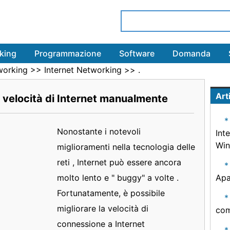
king
Programmazione
Software
Domanda
working
>>
Internet Networking
>> .
Arti
velocità di Internet manualmente
Nonostante i notevoli
Int
Win
miglioramenti nella tecnologia delle
reti , Internet può essere ancora
molto lento e " buggy" a volte .
Ap
Fortunatamente, è possibile
migliorare la velocità di
com
connessione a Internet