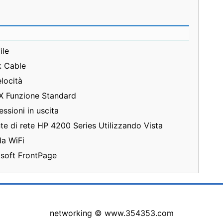
ile
k Cable
locità
.1X Funzione Standard
sioni in uscita
 di rete HP 4200 Series Utilizzando Vista
a WiFi
osoft FrontPage
networking © www.354353.com