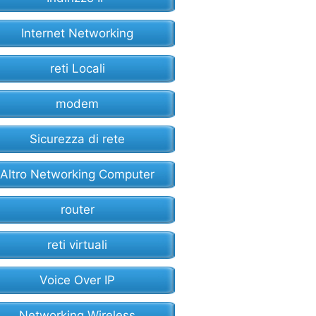
Internet Networking
reti Locali
modem
Sicurezza di rete
Altro Networking Computer
router
reti virtuali
Voice Over IP
Networking Wireless