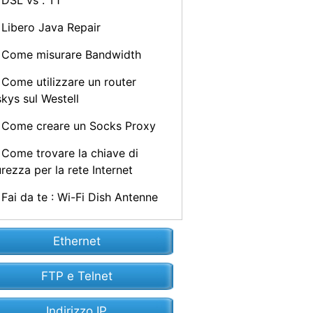
DSL vs . T1
Libero Java Repair
Come misurare Bandwidth
Come utilizzare un router
skys sul Westell
Come creare un Socks Proxy
Come trovare la chiave di
urezza per la rete Internet
Fai da te : Wi-Fi Dish Antenne
Ethernet
FTP e Telnet
Indirizzo IP