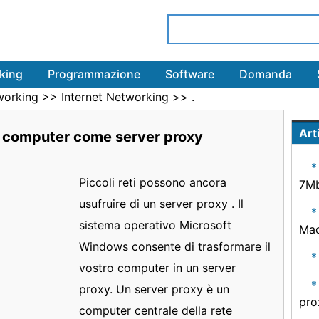
king
Programmazione
Software
Domanda
working
>>
Internet Networking
>> .
Arti
 computer come server proxy
Piccoli reti possono ancora
7Mb
usufruire di un server proxy . Il
sistema operativo Microsoft
Mac
Windows consente di trasformare il
vostro computer in un server
proxy. Un server proxy è un
pro
computer centrale della rete