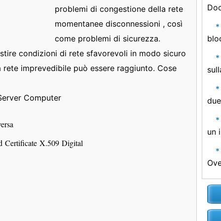
Do
problemi di congestione della rete
momentanee disconnessioni , così
come problemi di sicurezza.
blo
ire condizioni di rete sfavorevoli in modo sicuro
una rete imprevedibile può essere raggiunto. Cose
sul
Server Computer
due
versa
un 
d Certificate X.509 Digital
Ove