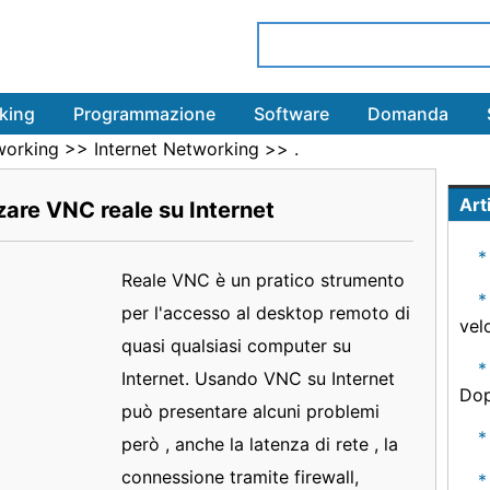
king
Programmazione
Software
Domanda
working
>>
Internet Networking
>> .
Arti
zare VNC reale su Internet
Reale VNC è un pratico strumento
per l'accesso al desktop remoto di
vel
quasi qualsiasi computer su
Internet. Usando VNC su Internet
Dop
può presentare alcuni problemi
però , anche la latenza di rete , la
connessione tramite firewall,