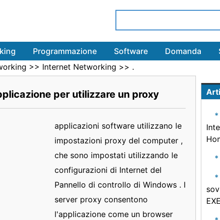
king
Programmazione
Software
Domanda
working
>>
Internet Networking
>> .
Arti
plicazione per utilizzare un proxy
applicazioni software utilizzano le
Int
Ho
impostazioni proxy del computer ,
che sono impostati utilizzando le
configurazioni di Internet del
Pannello di controllo di Windows . I
sov
server proxy consentono
EX
l'applicazione come un browser