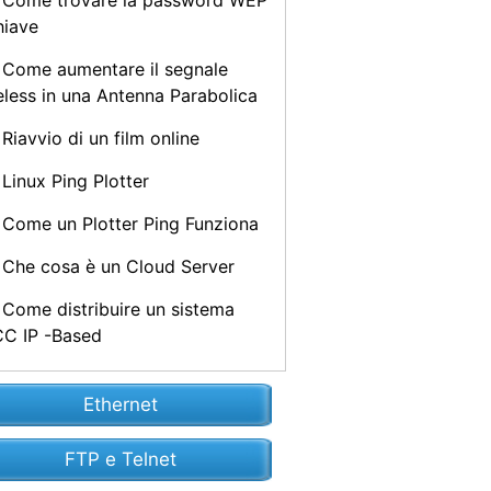
Come trovare la password WEP
hiave
Come aumentare il segnale
eless in una Antenna Parabolica
Riavvio di un film online
Linux Ping Plotter
Come un Plotter Ping Funziona
Che cosa è un Cloud Server
Come distribuire un sistema
C IP -Based
Ethernet
FTP e Telnet