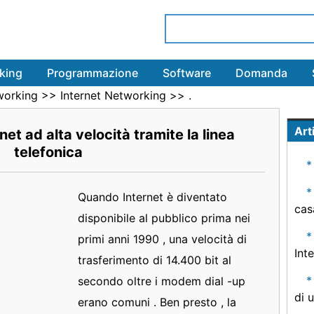
king
Programmazione
Software
Domanda
working
>>
Internet Networking
>> .
Arti
et ad alta velocità tramite la linea
telefonica
Quando Internet è diventato
cas
disponibile al pubblico prima nei
primi anni 1990 , una velocità di
Int
trasferimento di 14.400 bit al
secondo oltre i modem dial -up
di 
erano comuni . Ben presto , la