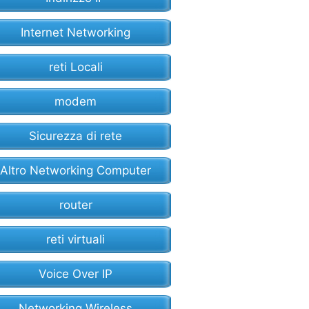
Internet Networking
reti Locali
modem
Sicurezza di rete
Altro Networking Computer
router
reti virtuali
Voice Over IP
Networking Wireless