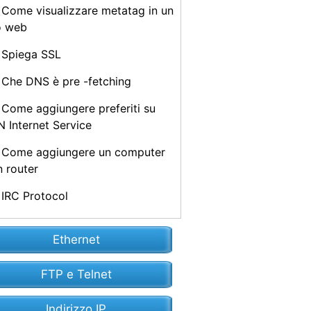
Come visualizzare metatag in un
o web
Spiega SSL
Che DNS è pre -fetching
Come aggiungere preferiti su
 Internet Service
Come aggiungere un computer
n router
IRC Protocol
Ethernet
FTP e Telnet
Indirizzo IP