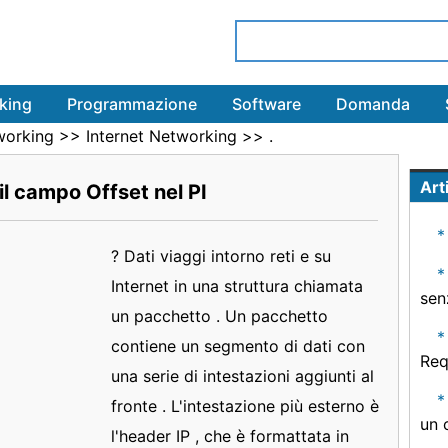
king
Programmazione
Software
Domanda
working
>>
Internet Networking
>> .
Arti
il campo Offset nel PI
? Dati viaggi intorno reti e su
Internet in una struttura chiamata
senz
un pacchetto . Un pacchetto
contiene un segmento di dati con
Req
una serie di intestazioni aggiunti al
fronte . L'intestazione più esterno è
un 
l'header IP , che è formattata in