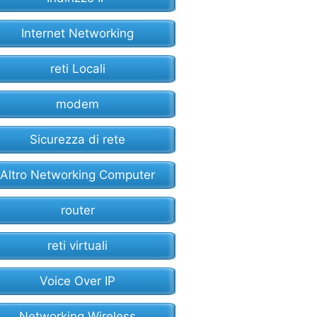
Internet Networking
reti Locali
modem
Sicurezza di rete
Altro Networking Computer
router
reti virtuali
Voice Over IP
Networking Wireless