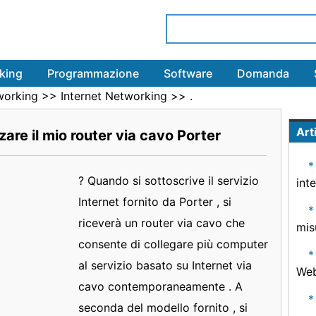
king
Programmazione
Software
Domanda
working
>>
Internet Networking
>> .
Arti
are il mio router via cavo Porter
? Quando si sottoscrive il servizio
int
Internet fornito da Porter , si
riceverà un router via cavo che
mis
consente di collegare più computer
al servizio basato su Internet via
We
cavo contemporaneamente . A
seconda del modello fornito , si