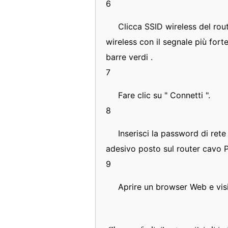
6
Clicca SSID wireless del rou
wireless con il segnale più for
barre verdi .
7
Fare clic su " Connetti ".
8
Inserisci la password di rete
adesivo posto sul router cavo P
9
Aprire un browser Web e visit