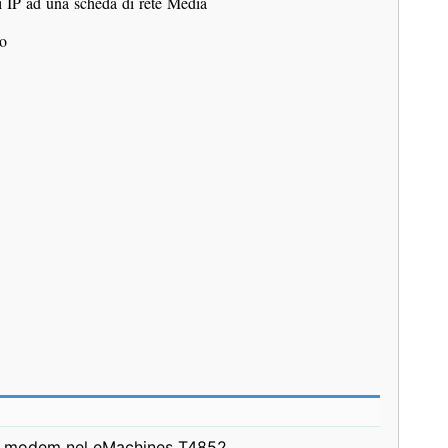
zzi IP ad una scheda di rete Media
io
 il modem nel eMachines T4852