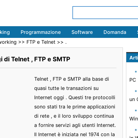
king
Programmazione
Software
Domanda
working
>>
FTP e Telnet
>> .
Arti
i di Telnet , FTP e SMTP
Telnet , FTP e SMTP alla base di
PC
quasi tutte le transazioni su
Internet oggi . Questi tre protocolli
un
sono stati tra le prime applicazioni
di rete , e il loro sviluppo continua
Win
a fornire servizi agli utenti Internet.
Il Internet è iniziata nel 1974 con la