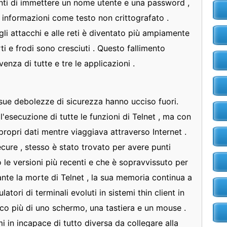
enti di immettere un nome utente e una password ,
e informazioni come testo non crittografato .
agli attacchi e alle reti è diventato più ampiamente
rti e frodi sono cresciuti . Questo fallimento
nza di tutte e tre le applicazioni .
sue debolezze di sicurezza hanno ucciso fuori.
l'esecuzione di tutte le funzioni di Telnet , ma con
 propri dati mentre viaggiava attraverso Internet .
ure , stesso è stato trovato per avere punti
 le versioni più recenti e che è sopravvissuto per
tante la morte di Telnet , la sua memoria continua a
latori di terminali evoluti in sistemi thin client in
oco più di uno schermo, una tastiera e un mouse .
mi in incapace di tutto diversa da collegare alla