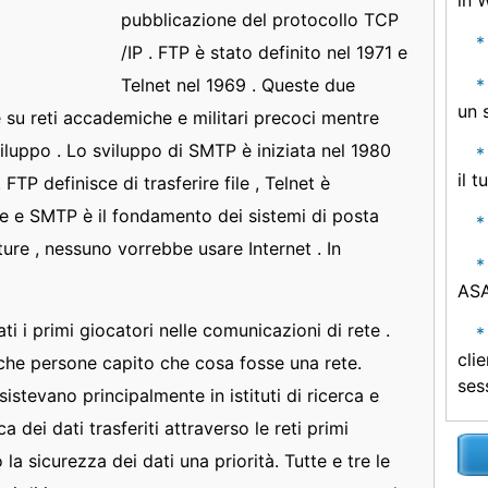
in 
pubblicazione del protocollo TCP
/IP . FTP è stato definito nel 1971 e
Telnet nel 1969 . Queste due
un 
 su reti accademiche e militari precoci mentre
viluppo . Lo sviluppo di SMTP è iniziata nel 1980
il t
FTP definisce di trasferire file , Telnet è
ale e SMTP è il fondamento dei sistemi di posta
ture , nessuno vorrebbe usare Internet . In
ASA
i i primi giocatori nelle comunicazioni di rete .
cli
che persone capito che cosa fosse una rete.
ses
istevano principalmente in istituti di ricerca e
ca dei dati trasferiti attraverso le reti primi
la sicurezza dei dati una priorità. Tutte e tre le