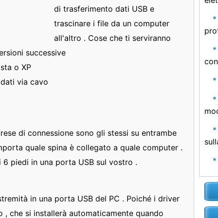
ele
di trasferimento dati USB e
trascinare i file da un computer
pro
all'altro . Cose che ti serviranno
rsioni successive
con
sta o XP
dati via cavo
mod
rese di connessione sono gli stessi su entrambe
sul
mporta quale spina è collegato a quale computer .
i 6 piedi in una porta USB sul vostro .
remità in una porta USB del PC . Poiché i driver
o , che si installerà automaticamente quando