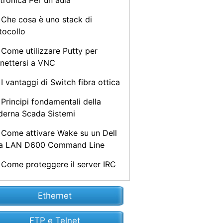
ttronica Per un aula
Che cosa è uno stack di
tocollo
Come utilizzare Putty per
nettersi a VNC
I vantaggi di Switch fibra ottica
Principi fondamentali della
erna Scada Sistemi
Come attivare Wake su un Dell
la LAN D600 Command Line
Come proteggere il server IRC
Ethernet
FTP e Telnet